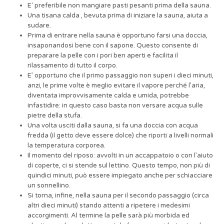
E' preferibile non mangiare pasti pesanti prima della sauna.
Una tisana calda , bevuta prima di iniziare la sauna, aiuta a
sudare.
Prima di entrare nella sauna è opportuno farsi una doccia,
insaponandosi bene con il sapone. Questo consente di
preparare la pelle con i pori ben aperti e facilita il
rilassamento di tutto il corpo.
E’ opportuno che il primo passaggio non superi i dieci minuti,
anzi, le prime volte è meglio evitare il vapore perché l’aria,
diventata improvvisamente calda e umida, potrebbe
infastidire: in questo caso basta non versare acqua sulle
pietre della stufa.
Una volta usciti dalla sauna, si fa una doccia con acqua
fredda (il getto deve essere dolce) che riporti a livelli normali
la temperatura corporea.
Il momento del riposo: avvolti in un accappatoio o con l’aiuto
di coperte, ci si stende sul lettino. Questo tempo, non più di
quindici minuti, può essere impiegato anche per schiacciare
un sonnellino.
Si torna, infine, nella sauna per il secondo passaggio (circa
altri dieci minuti) stando attenti a ripetere i medesimi
accorgimenti. Al termine la pelle sarà più morbida ed