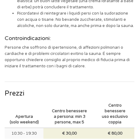
elastica: un buon latte vegetale (una crema idratante a base
di erbe) potrà concludere il trattamento.
Ricordatevi di reintegrare i liquidi persi con la sudorazione
con acqua o tisane. No bevande zuccherate, stimolanti e
alcoliche, non solo durante, ma anche prima e dopo la sauna.
Controindicazioni:
Persone che soffrono di ipertensione, di affezioni polmonari o
cardiache e di problemi circolatori evitino la sauna. É sempre
opportuno chiedere consiglio al proprio medico di fiducia prima di
iniziare il trattamento con i bagni di calore.
Prezzi
Centro
Centro benessere
benessere
Apertura
a persona: min 3
uso esclusivo
(solo weekend)
persone, max 5
coppia
10:30 - 19:30
€ 30,00
€ 80,00