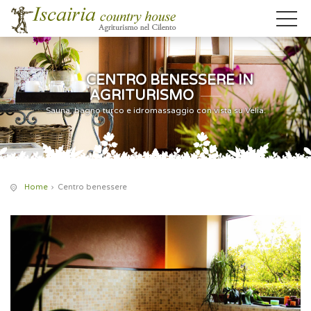
CENTRO BENESSERE IN
AGRITURISMO
Sauna, bagno turco e idromassaggio con vista su Velia.
Home
Centro benessere